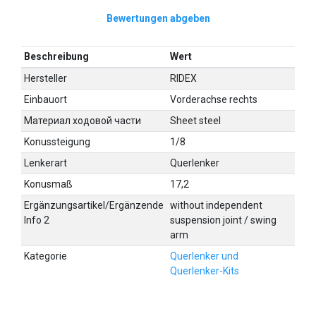
Bewertungen abgeben
Beschreibung
Wert
Hersteller
RIDEX
Einbauort
Vorderachse rechts
Материал ходовой части
Sheet steel
Konussteigung
1/8
Lenkerart
Querlenker
Konusmaß
17,2
Ergänzungsartikel/Ergänzende
without independent
Info 2
suspension joint / swing
arm
Kategorie
Querlenker und
Querlenker-Kits