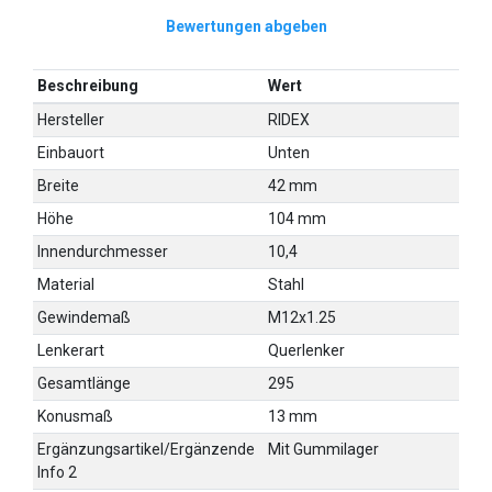
Bewertungen abgeben
Beschreibung
Wert
Hersteller
RIDEX
Einbauort
Unten
Breite
42 mm
Höhe
104 mm
Innendurchmesser
10,4
Material
Stahl
Gewindemaß
M12x1.25
Lenkerart
Querlenker
Gesamtlänge
295
Konusmaß
13 mm
Ergänzungsartikel/Ergänzende
Mit Gummilager
Info 2