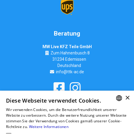
Beratung
MW Live KFZ Teile GmbH
Zum Hahnenbusch 8
31234 Edemissen
Deutschland
info@ttk-ac.de
×
Seitenverzeichnis
Diese Webseite verwendet Cookies.
Wir verwenden Cookies, um die Benutzerfreundlichkeit unserer
GERMAN
Website zu verbessern. Durch die weitere Nutzung unserer Webseite
stimmen Sie der Verwendung von Cookies gemäß unserer Cookie-
RUSSIAN
Richtlinie zu.
Weitere Informationen
GERMAN