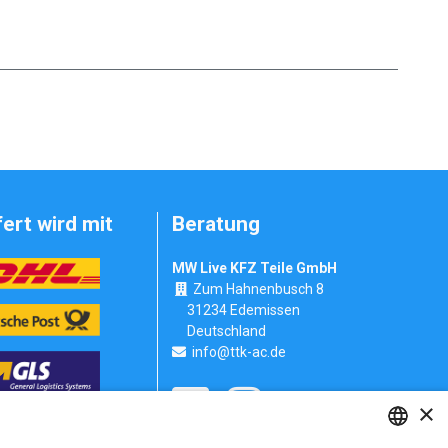
fert wird mit
Beratung
MW Live KFZ Teile GmbH
Zum Hahnenbusch 8
31234 Edemissen
Deutschland
info@ttk-ac.de
×
Seitenverzeichnis