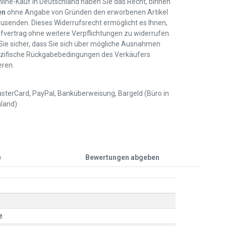
line-Kauf in Deutschland haben Sie das Recht, binnen
en
ohne Angabe von Gründen den erworbenen Artikel
usenden. Dieses Widerrufsrecht ermöglicht es Ihnen,
fvertrag ohne weitere Verpflichtungen zu widerrufen.
 Sie sicher, dass Sie sich über mögliche Ausnahmen
zifische Rückgabebedingungen des Verkäufers
eren.
sterCard, PayPal, Banküberweisung, Bargeld (Büro in
land)
e
Bewertungen abgeben
e