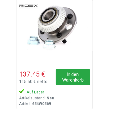
137.45 €
In den
Warenkorb
115.50 € netto
Auf Lager
Artikelzustand:
Neu
Artikel:
654W0569