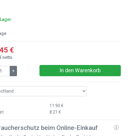
 Lager
age
45 €
€ netto
In den Warenkorb
+
11.90 €
et
8.21 €
raucherschutz beim Online-Einkauf