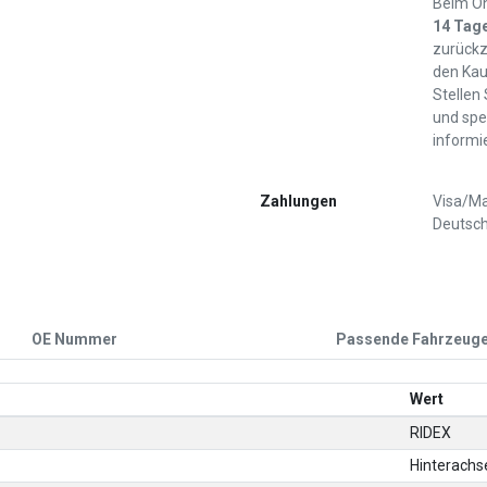
Beim On
14 Tag
zurückz
den Kau
Stellen
und spe
informi
Zahlungen
Visa/Ma
Deutsch
OE Nummer
Passende Fahrzeug
Wert
RIDEX
Hinterachs