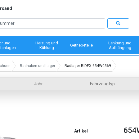
ersand
or und
Heizung und
Lenkung und
Getriebeteile
fanlagen
Kühlung
Aufhängung
chsen
Radnaben und Lager
Radlager RIDEX 654W0569
Jahr
Fahrzeugtyp
654
Artikel