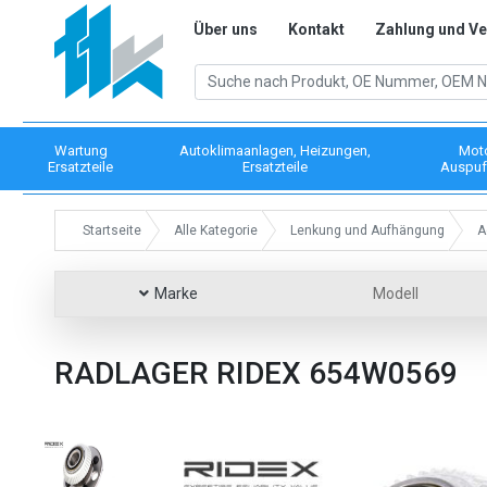
Über uns
Kontakt
Zahlung und V
Wartung
Autoklimaanlagen, Heizungen,
Mot
Ersatzteile
Ersatzteile
Auspuf
Startseite
Alle Kategorie
Lenkung und Aufhängung
A
Marke
Modell
RADLAGER RIDEX 654W0569