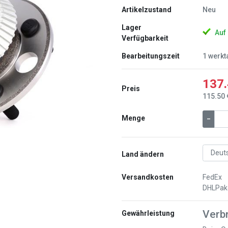
Artikelzustand
Neu
Lager
Auf
Verfügbarkeit
Bearbeitungszeit
1 werkt
Weiter
137.
Preis
115.50 
Menge
–
Land ändern
Versandkosten
FedEx
DHLPak
Verb
Gewährleistung