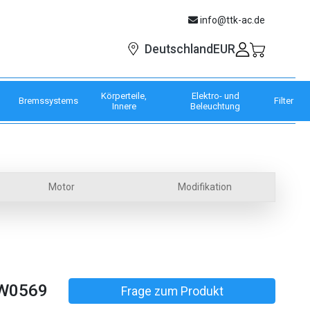
info@ttk-ac.de
EUR
Deutschland
Körperteile,
Elektro- und
Bremssystems
Filter
Innere
Beleuchtung
Motor
Modifikation
W0569
Frage zum Produkt