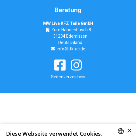
Beratung
MW Live KFZ Teile GmbH
Zum Hahnenbusch 8
31234 Edemissen
Deutschland
info@ttk-ac.de
Seitenverzeichnis
×
Diese Webseite verwendet Cookies.