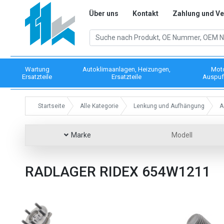
Über uns
Kontakt
Zahlung und V
Wartung
Autoklimaanlagen, Heizungen,
Mot
Ersatzteile
Ersatzteile
Auspuf
Startseite
Alle Kategorie
Lenkung und Aufhängung
A
Marke
Modell
RADLAGER RIDEX 654W1211