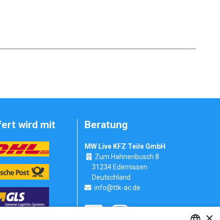
fert wird mit
Beratung
MW Live KFZ Teile GmbH
Zum Hahnenbusch 8
31234 Edemissen
Deutschland
info@ttk-ac.de
×