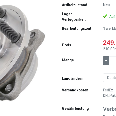
Artikelzustand
Neu
Lager
Auf
Verfügbarkeit
Bearbeitungszeit
1 werkt
249.
Preis
210.00 
Weiter
Menge
–
Land ändern
Versandkosten
FedEx
DHLPak
Verb
Gewährleistung