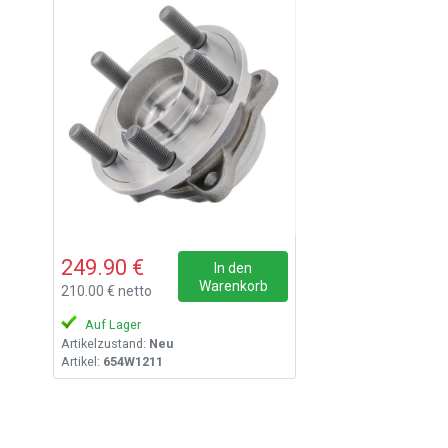
249.90 €
In den
Warenkorb
210.00 € netto
Auf Lager
Artikelzustand:
Neu
Artikel:
654W1211