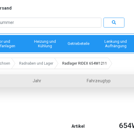
ersand
or und
Heizung und
Lenkung und
Getriebeteile
fanlagen
Kühlung
Aufhängung
chsen
Radnaben und Lager
Radlager RIDEX 654W1211
Jahr
Fahrzeugtyp
654
Artikel