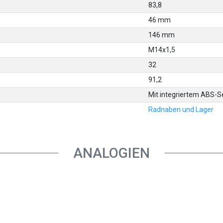
83,8
46 mm
146 mm
M14x1,5
32
91,2
Mit integriertem ABS-S
Radnaben und Lager
ANALOGIEN