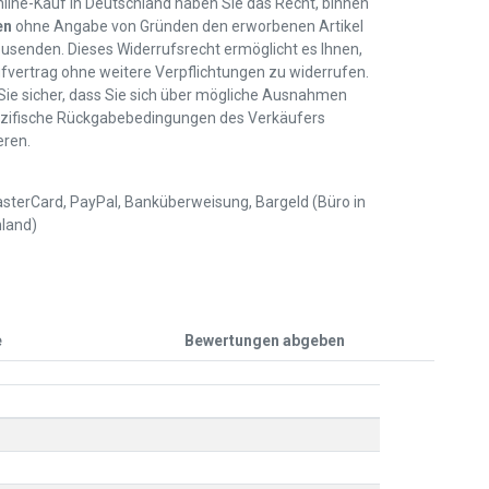
line-Kauf in Deutschland haben Sie das Recht, binnen
en
ohne Angabe von Gründen den erworbenen Artikel
usenden. Dieses Widerrufsrecht ermöglicht es Ihnen,
fvertrag ohne weitere Verpflichtungen zu widerrufen.
 Sie sicher, dass Sie sich über mögliche Ausnahmen
zifische Rückgabebedingungen des Verkäufers
eren.
sterCard, PayPal, Banküberweisung, Bargeld (Büro in
land)
e
Bewertungen abgeben