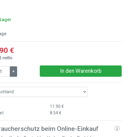
 Lager
age
90 €
€ netto
In den Warenkorb
+
11.90 €
et
8.54 €
raucherschutz beim Online-Einkauf