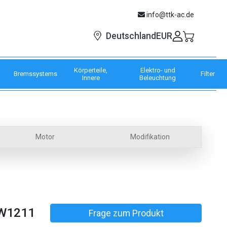
info@ttk-ac.de
EUR
Deutschland
Körperteile,
Elektro- und
Bremssystems
Filter
Innere
Beleuchtung
Motor
Modifikation
W1211
Frage zum Produkt