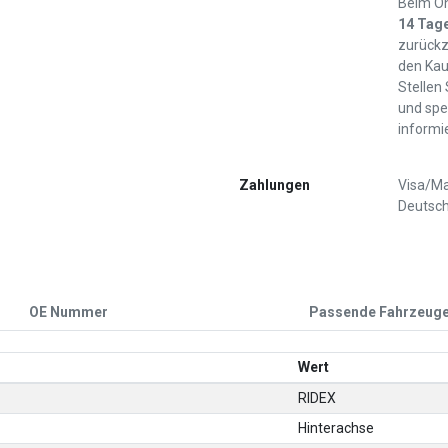
Beim On
14 Tag
zurückz
den Kau
Stellen
und spe
informi
Zahlungen
Visa/Ma
Deutsch
OE Nummer
Passende Fahrzeug
Wert
RIDEX
Hinterachse