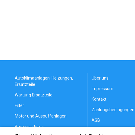
Autoklimaanlagen, Heizungen,
Über uns
Ersatzteile
Impressum
Wartung Ersatzteile
Kontakt
Filter
Zahlungsbedingungen 
Motor und Auspuffanlagen
AGB
Bremssystems
Datenschutzerklärung