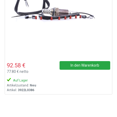
92.58 €
In den Warenkorb
77.80 € netto
Auf Lager
Artikelzustand:
Neu
Artikel:
3922L0386