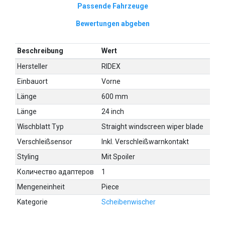
Passende Fahrzeuge
Bewertungen abgeben
Beschreibung
Wert
Hersteller
RIDEX
Einbauort
Vorne
Länge
600 mm
Länge
24 inch
Wischblatt Typ
Straight windscreen wiper blade
Verschleißsensor
Inkl. Verschleißwarnkontakt
Styling
Mit Spoiler
Количество адаптеров
1
Mengeneinheit
Piece
Kategorie
Scheibenwischer