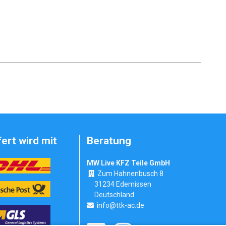
fert wird mit
Beratung
MW Live KFZ Teile GmbH
Zum Hahnenbusch 8
31234 Edemissen
Deutschland
info@ttk-ac.de