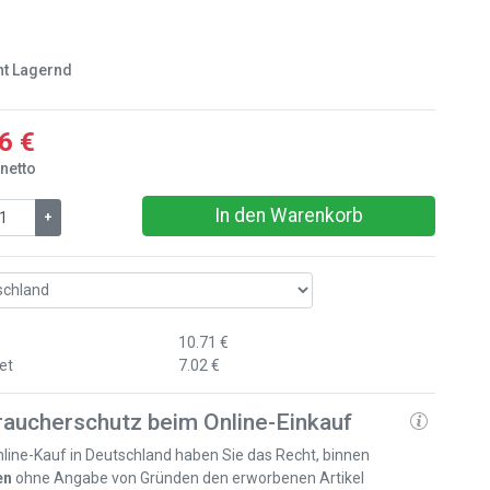
ht Lagernd
6 €
 netto
In den Warenkorb
+
10.71 €
et
7.02 €
raucherschutz beim Online-Einkauf
line-Kauf in Deutschland haben Sie das Recht, binnen
en
ohne Angabe von Gründen den erworbenen Artikel