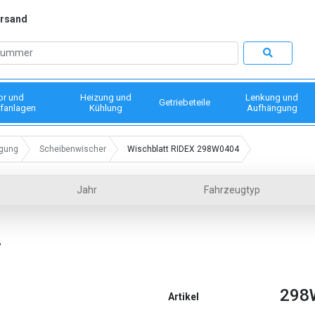
ersand
or und
Heizung und
Lenkung und
Getriebeteile
fanlagen
Kühlung
Aufhängung
igung
Scheibenwischer
Wischblatt RIDEX 298W0404
Jahr
Fahrzeugtyp
4
298
Artikel