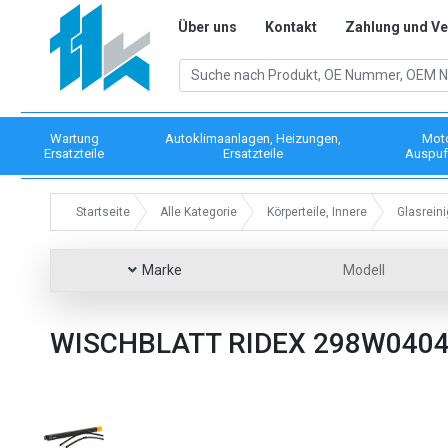
Über uns
Kontakt
Zahlung und V
Wartung
Autoklimaanlagen, Heizungen,
Mot
Ersatzteile
Ersatzteile
Auspuf
Startseite
Alle Kategorie
Körperteile, Innere
Glasrein
Marke
Modell
WISCHBLATT RIDEX 298W040