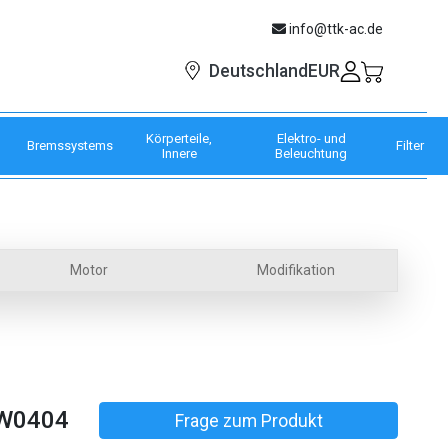
info@ttk-ac.de
EUR
Deutschland
Körperteile,
Elektro- und
Bremssystems
Filter
Innere
Beleuchtung
Motor
Modifikation
W0404
Frage zum Produkt