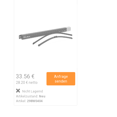
33.56 €
Anfrage
senden
28.20 € netto
Nicht Lagernd
Artikelzustand:
Neu
Artikel:
298W0404