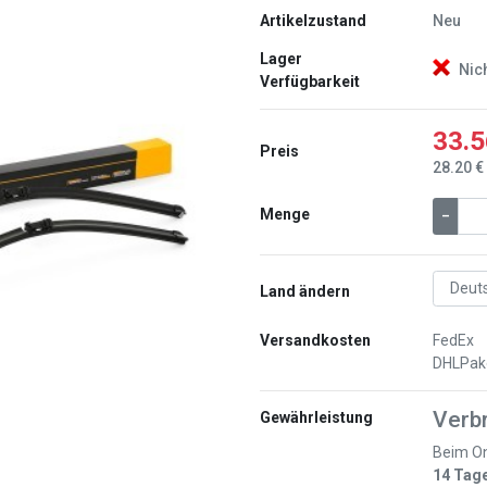
Artikelzustand
Neu
Lager
Nic
Verfügbarkeit
33.5
Preis
28.20 €
Menge
–
Weiter
Land ändern
Versandkosten
FedEx
DHLPak
Verb
Gewährleistung
Beim On
14 Tag