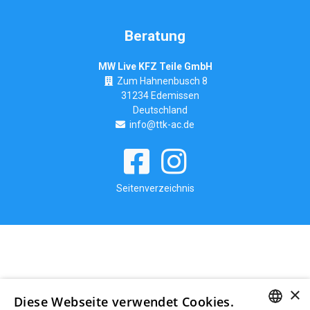
Beratung
MW Live KFZ Teile GmbH
Zum Hahnenbusch 8
31234 Edemissen
Deutschland
info@ttk-ac.de
Seitenverzeichnis
×
Diese Webseite verwendet Cookies.