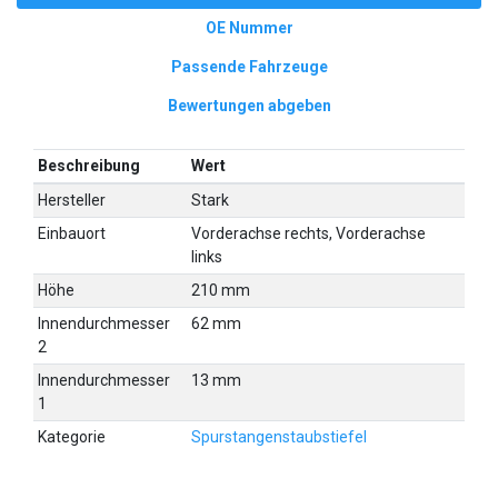
OE Nummer
Passende Fahrzeuge
Bewertungen abgeben
Beschreibung
Wert
Hersteller
Stark
Einbauort
Vorderachse rechts, Vorderachse
links
Höhe
210 mm
Innendurchmesser
62 mm
2
Innendurchmesser
13 mm
1
Kategorie
Spurstangenstaubstiefel