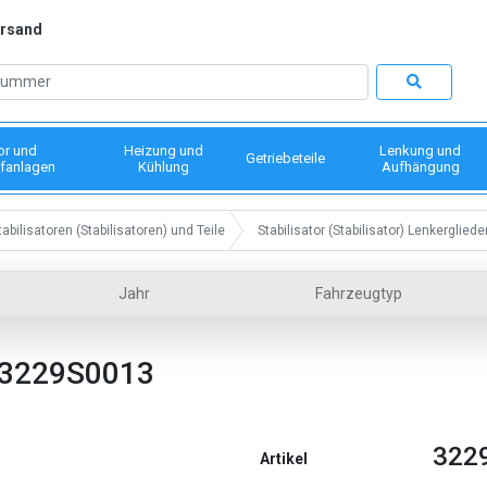
ersand
or und
Heizung und
Lenkung und
Getriebeteile
fanlagen
Kühlung
Aufhängung
tabilisatoren (Stabilisatoren) und Teile
Stabilisator (Stabilisator) Lenkergliede
Jahr
Fahrzeugtyp
 3229S0013
322
Artikel