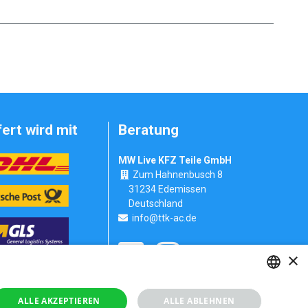
fert wird mit
Beratung
MW Live KFZ Teile GmbH
Zum Hahnenbusch 8
31234 Edemissen
Deutschland
info@ttk-ac.de
×
Seitenverzeichnis
GERMAN
ALLE AKZEPTIEREN
ALLE ABLEHNEN