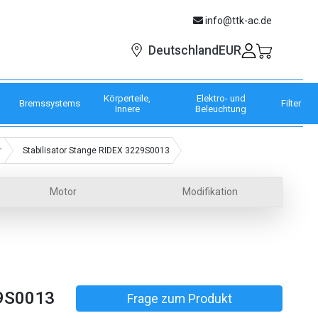
info@ttk-ac.de
EUR
Deutschland
Körperteile,
Elektro- und
Bremssystems
Filter
Innere
Beleuchtung
r
Stabilisator Stange RIDEX 3229S0013
Motor
Modifikation
9S0013
Frage zum Produkt