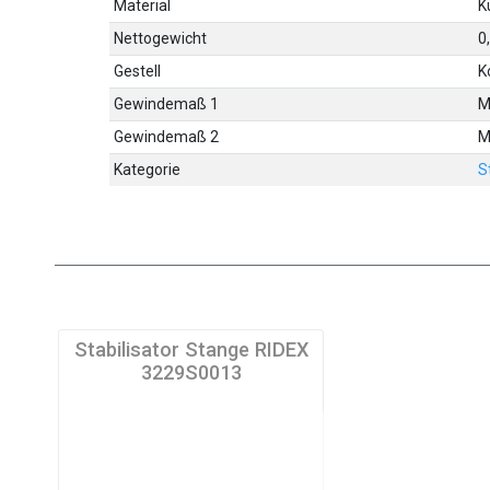
Material
K
Nettogewicht
0
Gestell
K
Gewindemaß 1
M
Gewindemaß 2
M
Kategorie
S
Stabilisator Stange RIDEX
3229S0013