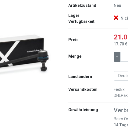
Artikelzustand
Neu
Lager
Nic
Verfügbarkeit
21.0
Preis
17.70 €
Menge
–
Weiter
Land ändern
Versandkosten
FedEx
DHLPak
Verb
Gewährleistung
Beim On
14 Tag