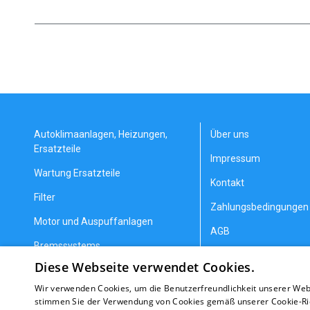
Autoklimaanlagen, Heizungen,
Über uns
Ersatzteile
Impressum
Wartung Ersatzteile
Kontakt
Filter
Zahlungsbedingungen 
Motor und Auspuffanlagen
AGB
Bremssystems
Datenschutzerklärung
Diese Webseite verwendet Cookies.
Lenkung und Aufhängung
Allgemeine Geschäfts
Wir verwenden Cookies, um die Benutzerfreundlichkeit unserer Web
Getriebeteile
Erstattung/Gewährlei
stimmen Sie der Verwendung von Cookies gemäß unserer Cookie-Rich