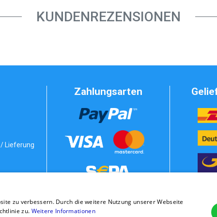
KUNDENREZENSIONEN
Zahlungsarten
Gelie
/ Lieferung
Vorkasse
bedingungen
site zu verbessern. Durch die weitere Nutzung unserer Webseite
stung
Rechnung
tlinie zu.
Weitere Informationen