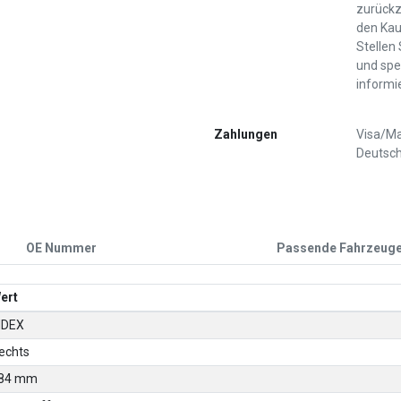
zurückz
den Kau
Stellen
und spe
informi
Zahlungen
Visa/Ma
Deutsch
OE Nummer
Passende Fahrzeug
ert
IDEX
echts
84 mm