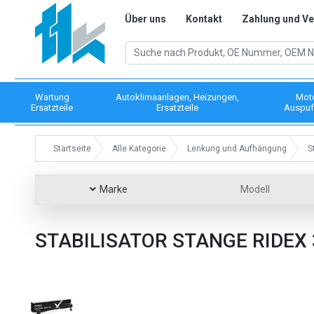
Über uns
Kontakt
Zahlung und V
Wartung
Autoklimaanlagen, Heizungen,
Mot
Ersatzteile
Ersatzteile
Auspuf
Startseite
Alle Kategorie
Lenkung und Aufhängung
S
Marke
Modell
STABILISATOR STANGE RIDEX