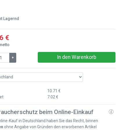
ht Lagernd
6 €
 netto
In den Warenkorb
+
10.71 €
et
7.02 €
raucherschutz beim Online-Einkauf
line-Kauf in Deutschland haben Sie das Recht, binnen
en
ohne Angabe von Gründen den erworbenen Artikel