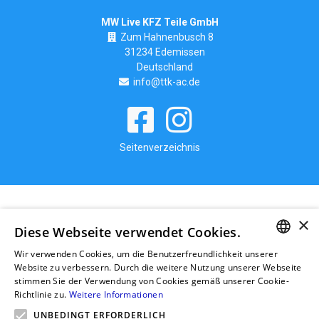
MW Live KFZ Teile GmbH
Zum Hahnenbusch 8
31234 Edemissen
Deutschland
info@ttk-ac.de
Seitenverzeichnis
×
Diese Webseite verwendet Cookies.
Wir verwenden Cookies, um die Benutzerfreundlichkeit unserer
GERMAN
Website zu verbessern. Durch die weitere Nutzung unserer Webseite
stimmen Sie der Verwendung von Cookies gemäß unserer Cookie-
RUSSIAN
Richtlinie zu.
Weitere Informationen
GERMAN
UNBEDINGT ERFORDERLICH