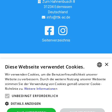
Zum Hahnenbusch 8
31234 Edemissen
Deutschland
info@ttk-ac.de
Seitenverzeichnis
×
Diese Webseite verwendet Cookies.
Wir verwenden Cookies, um die Benutzerfreundlichkeit unserer
GERMAN
Website zu verbessern. Durch die weitere Nutzung unserer Webseite
stimmen Sie der Verwendung von Cookies gemäß unserer Cookie-
RUSSIAN
Richtlinie zu.
Weitere Informationen
GERMAN
UNBEDINGT ERFORDERLICH
POLISH
DETAILS ANZEIGEN