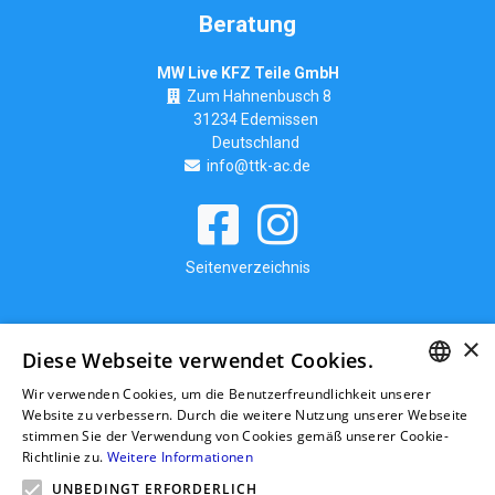
Beratung
MW Live KFZ Teile GmbH
Zum Hahnenbusch 8
31234 Edemissen
Deutschland
info@ttk-ac.de
Seitenverzeichnis
×
Diese Webseite verwendet Cookies.
Wir verwenden Cookies, um die Benutzerfreundlichkeit unserer
GERMAN
Website zu verbessern. Durch die weitere Nutzung unserer Webseite
stimmen Sie der Verwendung von Cookies gemäß unserer Cookie-
RUSSIAN
Richtlinie zu.
Weitere Informationen
GERMAN
UNBEDINGT ERFORDERLICH