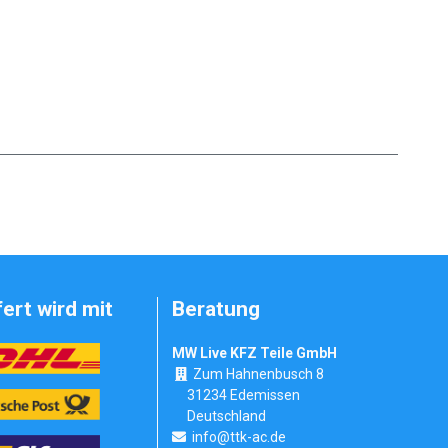
fert wird mit
Beratung
MW Live KFZ Teile GmbH
Zum Hahnenbusch 8
31234 Edemissen
Deutschland
info@ttk-ac.de