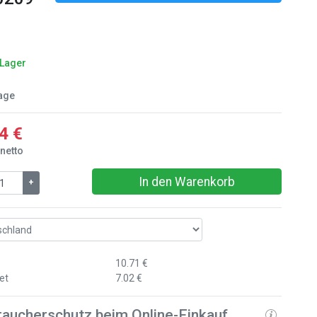
 Lager
age
4 €
 netto
In den Warenkorb
+
10.71 €
et
7.02 €
raucherschutz beim Online-Einkauf