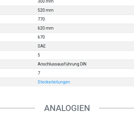
300 mm
520 mm
770
620 mm
670
SAE
5
Anschlussausführung DIN
7
Steckerleitungen
ANALOGIEN