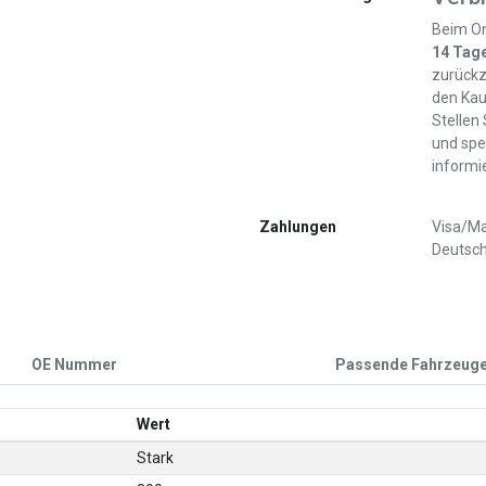
Beim On
14 Tag
zurückz
den Kau
Stellen
und spe
informi
Zahlungen
Visa/Ma
Deutsch
OE Nummer
Passende Fahrzeug
Wert
Stark