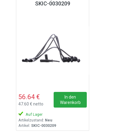
SKIC-0030209
56.64 €
In den
Warenkorb
47.60 € netto
Auf Lager
Artikelzustand:
Neu
Artikel:
SKIC-0030209