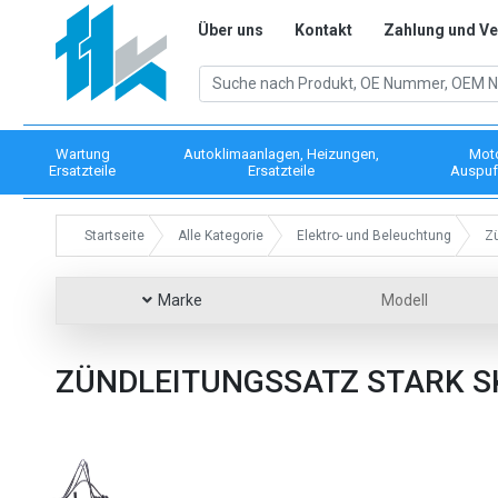
Über uns
Kontakt
Zahlung und V
Wartung
Autoklimaanlagen, Heizungen,
Mot
Ersatzteile
Ersatzteile
Auspuf
Startseite
Alle Kategorie
Elektro- und Beleuchtung
Z
Marke
Modell
ZÜNDLEITUNGSSATZ STARK SK