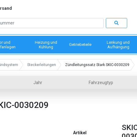
ersand
or und
Heizung und
Lenkung und
Getriebeteile
fanlagen
Kühlung
Aufhängung
ündsystem
Steckerleitungen
Zündleitungssatz Stark SKIC-0030209
Jahr
Fahrzeugtyp
IC-0030209
SKIC
Artikel
003