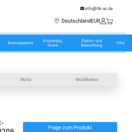
info@ttk-ac.de
EUR
Deutschland
Körperteile,
Elektro- und
Bremssystems
Filter
Innere
Beleuchtung
Motor
Modifikation
-
Frage zum Produkt
0209