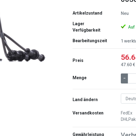
Artikelzustand
Neu
Lager
Auf
Verfügbarkeit
Weiter
Bearbeitungszeit
1 werkt
56.6
Preis
47.60 €
Menge
–
Land ändern
Versandkosten
FedEx
DHLPak
Verb
Gewährleistung