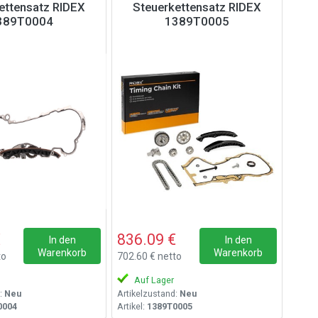
ettensatz RIDEX
Steuerkettensatz RIDEX
389T0004
1389T0005
€
836.09 €
In den
In den
Warenkorb
Warenkorb
to
702.60 € netto
Auf Lager
:
Neu
Artikelzustand:
Neu
0004
Artikel:
1389T0005