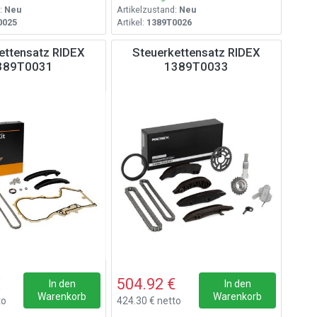
:
Neu
Artikelzustand:
Neu
0025
Artikel:
1389T0026
ettensatz RIDEX
Steuerkettensatz RIDEX
389T0031
1389T0033
€
504.92 €
In den
In den
Warenkorb
Warenkorb
to
424.30 € netto