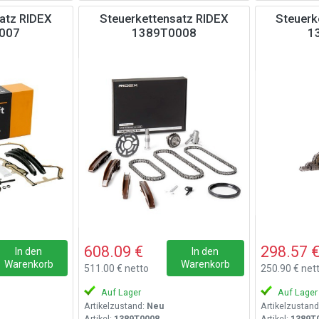
atz RIDEX
Steuerkettensatz RIDEX
Steuerk
007
1389T0008
1
608.09 €
298.57 
In den
In den
Warenkorb
Warenkorb
511.00 € netto
250.90 € net
Auf Lager
Auf Lager
Artikelzustand:
Neu
Artikelzustand
Artikel:
1389T0008
Artikel:
1389T