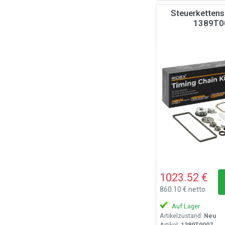
Steuerkettens
1389T0
1023.52 €
860.10 € netto
Auf Lager
Artikelzustand:
Neu
Artikel:
1389T0007