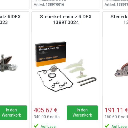
Artikel:
1389T0016
Artikel:
1389T
atz RIDEX
Steuerkettensatz RIDEX
Steuerk
023
1389T0024
1
405.67 €
191.11 
In den
In den
Warenkorb
Warenkorb
340.90 € netto
160.60 € net
Auf Lager
Auf Lager