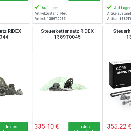
Auf Lager
Auf Lager
Artikelzustand:
Neu
Artikelzustand
Artikel:
1389T0035
Artikel:
1389T
atz RIDEX
Steuerkettensatz RIDEX
Steuerk
044
1389T0045
1
335.10 €
355.22 
In den
In den