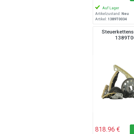
Auf Lager
Artikelzustand:
Neu
Artikel:
1389T0034
Steuerkettens
1389T0
818.96 €