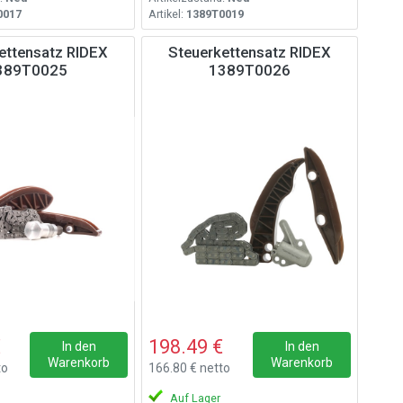
0017
Artikel:
1389T0019
ettensatz RIDEX
Steuerkettensatz RIDEX
389T0025
1389T0026
€
198.49 €
In den
In den
Warenkorb
Warenkorb
to
166.80 € netto
Auf Lager