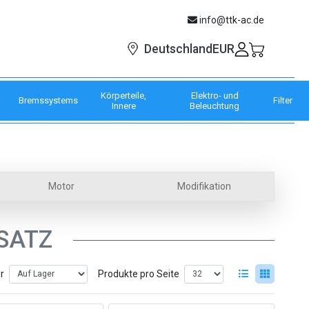
info@ttk-ac.de
EUR
Deutschland
Körperteile,
Elektro- und
Bremssystems
Filter
Innere
Beleuchtung
Motor
Modifikation
SATZ
er
Produkte pro Seite