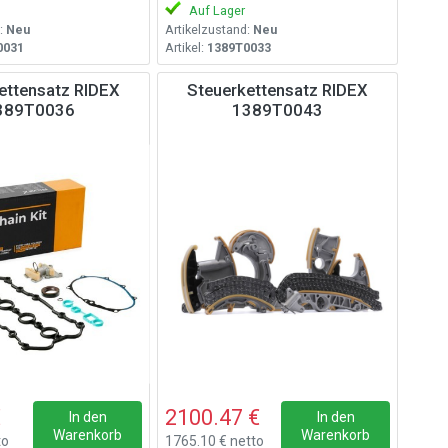
Auf Lager
:
Neu
Artikelzustand:
Neu
0031
Artikel:
1389T0033
ettensatz RIDEX
Steuerkettensatz RIDEX
389T0036
1389T0043
€
2100.47 €
In den
In den
Warenkorb
Warenkorb
to
1765.10 € netto