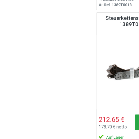
Artikel:
1389T0013
Steuerkettens
1389T0
212.65 €
178.70 € netto
Auf Lager