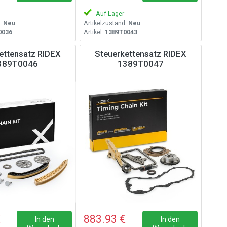
Auf Lager
:
Neu
Artikelzustand:
Neu
0036
Artikel:
1389T0043
ettensatz RIDEX
Steuerkettensatz RIDEX
389T0046
1389T0047
€
883.93 €
In den
In den