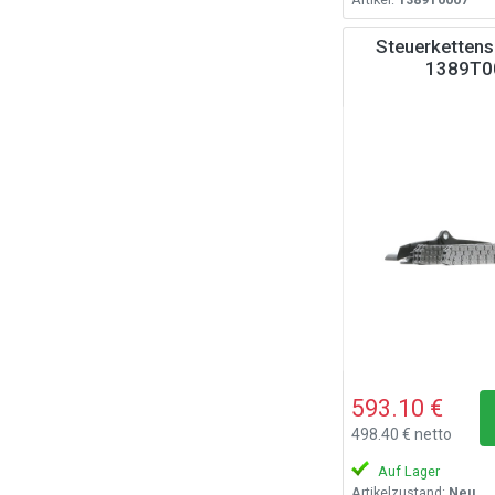
Steuerkettens
1389T0
593.10 €
498.40 € netto
Auf Lager
Artikelzustand:
Neu