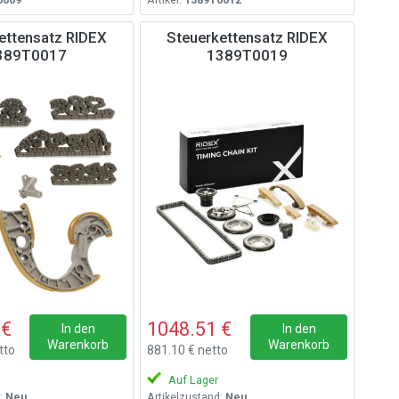
ettensatz RIDEX
Steuerkettensatz RIDEX
389T0017
1389T0019
 €
1048.51 €
In den
In den
Warenkorb
Warenkorb
tto
881.10 € netto
Auf Lager
:
Neu
Artikelzustand:
Neu