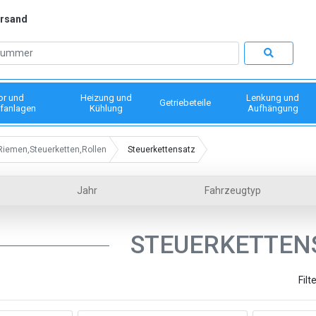
ersand
or und
Heizung und
Lenkung und
Getriebeteile
fanlagen
Kühlung
Aufhängung
Riemen,Steuerketten,Rollen
Steuerkettensatz
Jahr
Fahrzeugtyp
STEUERKETTEN
Filt