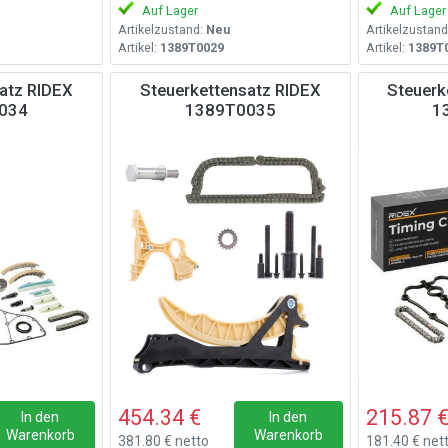
Auf Lager
Auf Lager
Artikelzustand:
Neu
Artikelzustand
Artikel:
1389T0029
Artikel:
1389T
atz RIDEX
Steuerkettensatz RIDEX
Steuerk
034
1389T0035
1
454.34 €
215.87 
In den
In den
Warenkorb
Warenkorb
381.80 € netto
181.40 € net