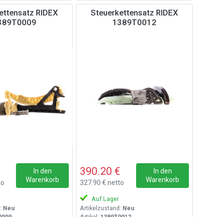
ettensatz RIDEX
Steuerkettensatz RIDEX
389T0009
1389T0012
€
390.20 €
In den
In den
Warenkorb
Warenkorb
to
327.90 € netto
Auf Lager
:
Neu
Artikelzustand:
Neu
0009
Artikel:
1389T0012