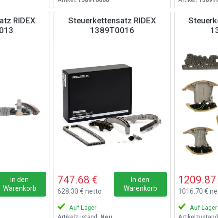
atz RIDEX
Steuerkettensatz RIDEX
Steuerk
013
1389T0016
1
747.68 €
1209.87
In den
In den
Warenkorb
Warenkorb
628.30 € netto
1016.70 € ne
Auf Lager
Auf Lager
Artikelzustand:
Neu
Artikelzustand