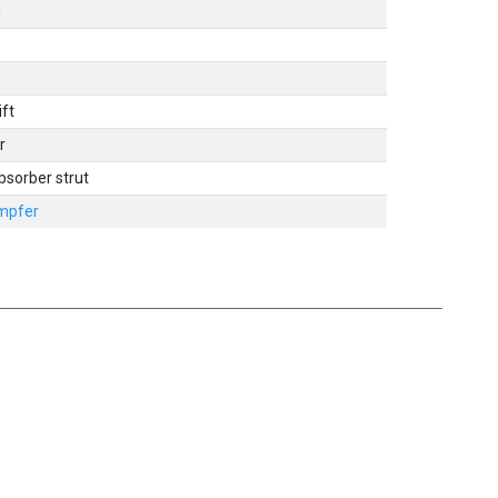
m
ift
r
bsorber strut
mpfer