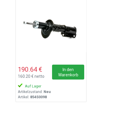
190.64 €
In den
Warenkorb
160.20 € netto
Auf Lager
Artikelzustand:
Neu
Artikel:
854S0098