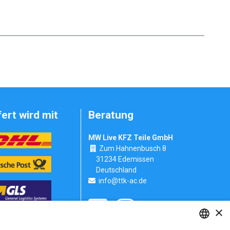
fert wird mit
Beratung
MW Live KFZ Teile GmbH
Zum Hahnenbusch 8
31234 Edemissen
Deutschland
info@ttk-ac.de
×
Seitenverzeichnis