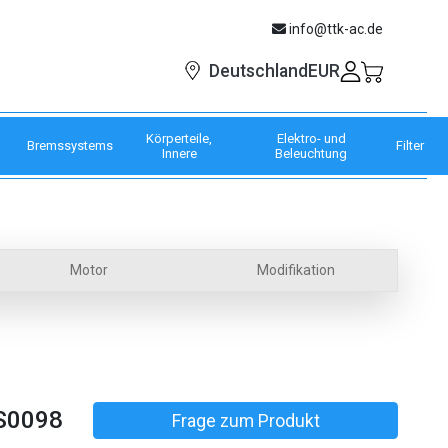
info@ttk-ac.de
EUR
Deutschland
Körperteile,
Elektro- und
Bremssystems
Filter
Innere
Beleuchtung
Motor
Modifikation
S0098
Frage zum Produkt