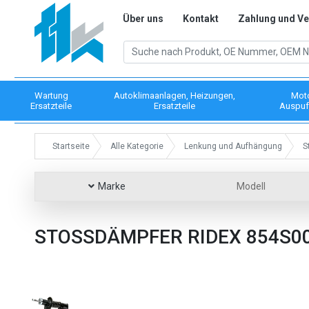
Über uns
Kontakt
Zahlung und V
Wartung
Autoklimaanlagen, Heizungen,
Mot
Ersatzteile
Ersatzteile
Auspuf
Startseite
Alle Kategorie
Lenkung und Aufhängung
S
Marke
Modell
STOSSDÄMPFER RIDEX 854S0