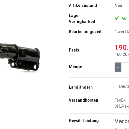
Artikelzustand
Neu
Lager
Auf
Verfügbarkeit
Bearbeitungszeit
1 werkt
190.
Weiter
Preis
160.20 
Menge
–
Land ändern
Versandkosten
FedEx
DHLPak
Verb
Gewährleistung