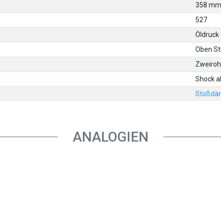
358 m
527
Öldruck
Oben St
Zweiroh
Shock a
Stoßdä
ANALOGIEN