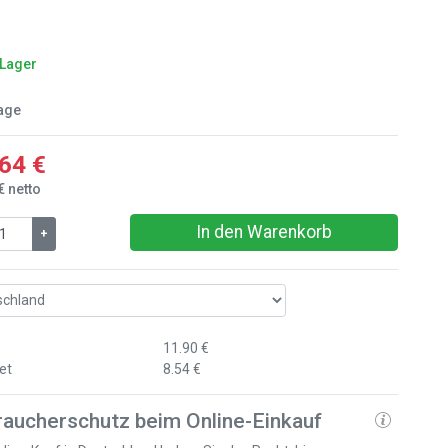
 Lager
age
64 €
€ netto
In den Warenkorb
+
11.90 €
et
8.54 €
raucherschutz beim Online-Einkauf