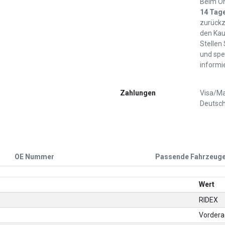
Beim On
14 Tag
zurückz
den Kau
Stellen
und spe
informi
Zahlungen
Visa/Ma
Deutsch
OE Nummer
Passende Fahrzeug
Wert
RIDEX
Vordera