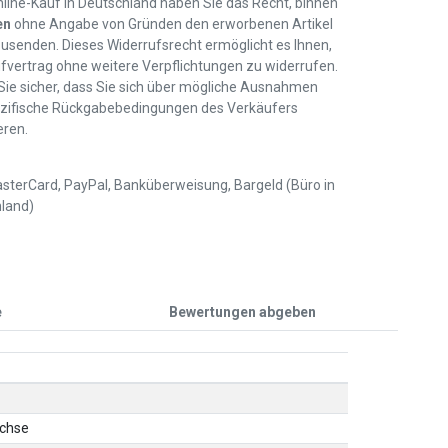
line-Kauf in Deutschland haben Sie das Recht, binnen
en
ohne Angabe von Gründen den erworbenen Artikel
usenden. Dieses Widerrufsrecht ermöglicht es Ihnen,
fvertrag ohne weitere Verpflichtungen zu widerrufen.
 Sie sicher, dass Sie sich über mögliche Ausnahmen
zifische Rückgabebedingungen des Verkäufers
eren.
sterCard, PayPal, Banküberweisung, Bargeld (Büro in
land)
e
Bewertungen abgeben
chse