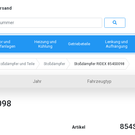
ersand
or und
Heizung und
Lenkung und
Getriebeteile
fanlagen
Kühlung
Aufhängung
toßdämpfer und Teile
Stoßdämpfer
Stoßdämpfer RIDEX 854S0098
Jahr
Fahrzeugtyp
098
854
Artikel