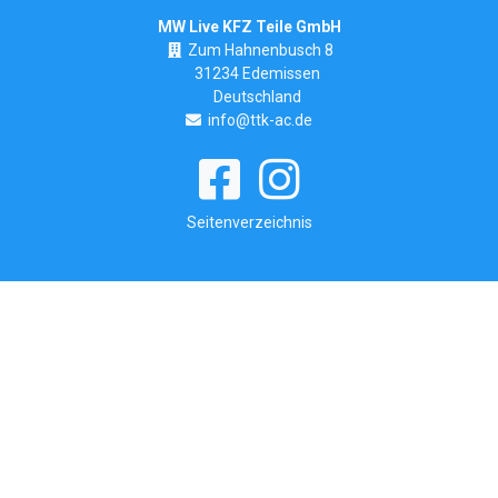
MW Live KFZ Teile GmbH
Zum Hahnenbusch 8
31234 Edemissen
Deutschland
info@ttk-ac.de
Seitenverzeichnis