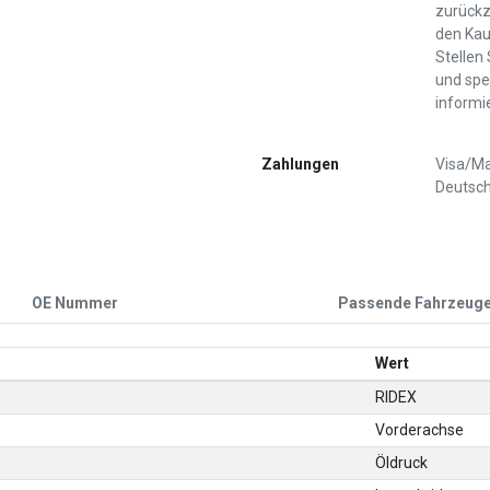
zurückz
den Kau
Stellen
und spe
informi
Zahlungen
Visa/Ma
Deutsch
OE Nummer
Passende Fahrzeug
Wert
RIDEX
Vorderachse
Öldruck