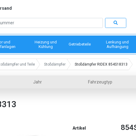
ersand
or und
Heizung und
Lenkung und
Getriebeteile
fanlagen
Kühlung
Aufhängung
toßdämpfer und Teile
Stoßdämpfer
Stoßdämpfer RIDEX 854S18313
Jahr
Fahrzeugtyp
8313
854
Artikel