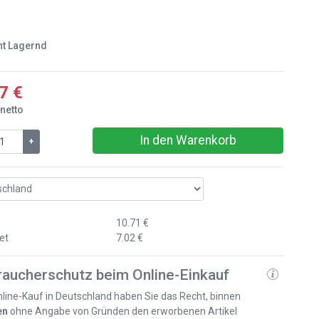
ht Lagernd
7 €
 netto
In den Warenkorb
+
10.71 €
et
7.02 €
raucherschutz beim Online-Einkauf
line-Kauf in Deutschland haben Sie das Recht, binnen
en
ohne Angabe von Gründen den erworbenen Artikel