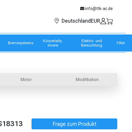
info@ttk-ac.de
EUR
Deutschland
Körperteile,
Elektro- und
Bremssystems
Filter
Innere
Beleuchtung
Motor
Modifikation
S18313
Frage zum Produkt