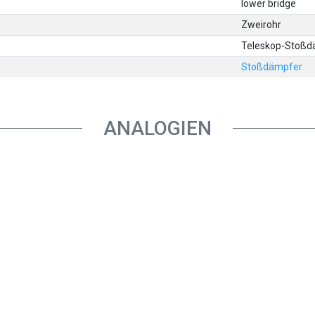
lower bridge
Zweirohr
Teleskop-Stoßd
Stoßdämpfer
ANALOGIEN