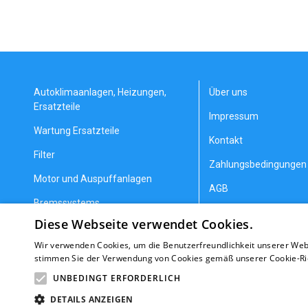
Autoklimaanlagen, Heizungen,
Über uns
Ersatzteile
Impressum
Wartung Ersatzteile
Kontakt
Filter
Zahlungsbedingungen 
Motor und Auspuffanlagen
AGB
Bremssystems
Datenschutzerklärung
Diese Webseite verwendet Cookies.
Lenkung und Aufhängung
Allgemeine Geschäfts
Wir verwenden Cookies, um die Benutzerfreundlichkeit unserer Web
Getriebeteile
Erstattung/Gewährlei
stimmen Sie der Verwendung von Cookies gemäß unserer Cookie-Rich
Heizung und Kühlung
Nachrichten
UNBEDINGT ERFORDERLICH
DETAILS ANZEIGEN