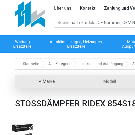
Über uns
Kontakt
Zahlung und V
Wartung
Autoklimaanlagen, Heizungen,
Mot
Ersatzteile
Ersatzteile
Auspuf
Startseite
Alle Kategorie
Lenkung und Aufhängung
S
Marke
Modell
STOSSDÄMPFER RIDEX 854S1