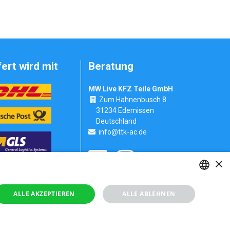
fert wird mit
Beratung
MW Live KFZ Teile GmbH
Zum Hahnenbusch 8
31234 Edemissen
Deutschland
info@ttk-ac.de
×
Seitenverzeichnis
GERMAN
ALLE AKZEPTIEREN
ALLE ABLEHNEN
RUSSIAN
GERMAN