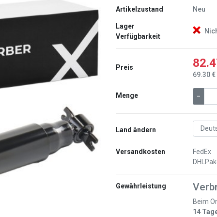
Artikelzustand
Neu
Lager
Nic
Verfügbarkeit
82.4
Preis
69.30 €
Menge
–
Weiter
Land ändern
Versandkosten
FedEx
DHLPak
Verb
Gewährleistung
Beim On
14 Tag