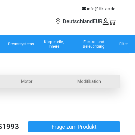
info@ttk-ac.de
EUR
Deutschland
Körperteile,
Elektro- und
Bremssystems
Filter
Innere
Beleuchtung
Motor
Modifikation
S1993
Frage zum Produkt