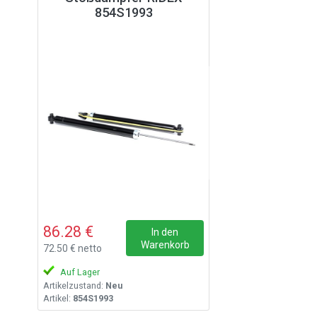
854S1993
86.28 €
In den
Warenkorb
72.50 € netto
Auf Lager
Artikelzustand:
Neu
Artikel:
854S1993