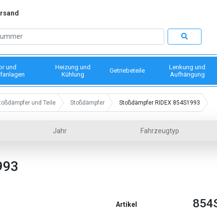
ersand
or und
Heizung und
Lenkung und
Getriebeteile
fanlagen
Kühlung
Aufhängung
toßdämpfer und Teile
Stoßdämpfer
Stoßdämpfer RIDEX 854S1993
Jahr
Fahrzeugtyp
993
854
Artikel