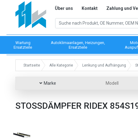
Über uns
Kontakt
Zahlung und V
Wartung
Autoklimaanlagen, Heizungen,
Mot
Ersatzteile
Ersatzteile
Auspuf
Startseite
Alle Kategorie
Lenkung und Aufhängung
S
Marke
Modell
STOSSDÄMPFER RIDEX 854S1