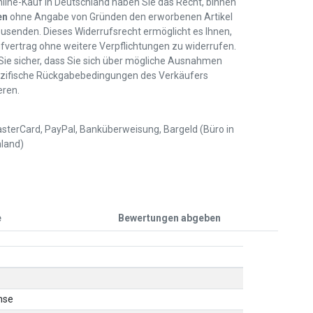
line-Kauf in Deutschland haben Sie das Recht, binnen
en
ohne Angabe von Gründen den erworbenen Artikel
usenden. Dieses Widerrufsrecht ermöglicht es Ihnen,
fvertrag ohne weitere Verpflichtungen zu widerrufen.
 Sie sicher, dass Sie sich über mögliche Ausnahmen
zifische Rückgabebedingungen des Verkäufers
eren.
sterCard, PayPal, Banküberweisung, Bargeld (Büro in
land)
e
Bewertungen abgeben
hse