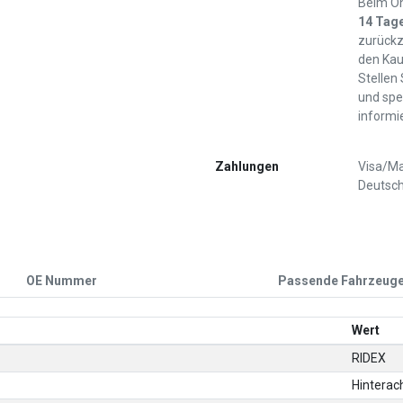
Beim On
14 Tag
zurückz
den Kau
Stellen
und spe
informi
Zahlungen
Visa/Ma
Deutsch
OE Nummer
Passende Fahrzeug
Wert
RIDEX
Hinterac