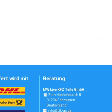
fert wird mit
Beratung
MW Live KFZ Teile GmbH
Zum Hahnenbusch 8
31234 Edemissen
Deutschland
info@ttk-ac.de