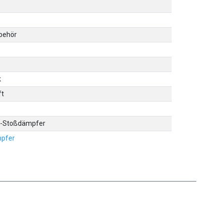
behör
k
ft
r
p-Stoßdämpfer
pfer