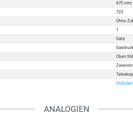
475 mm
723
Ohne Zu
1
Satz
Gasdruc
Oben Sti
Zweiroh
Telesko
Stoßdäm
ANALOGIEN