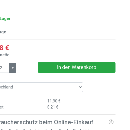
 Lager
age
8 €
 netto
In den Warenkorb
+
11.90 €
et
8.21 €
raucherschutz beim Online-Einkauf