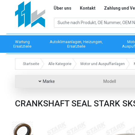
Über uns
Kontakt
Zahlung und V
Wartung
Autoklimaanlagen, Heizungen,
Mot
Ersatzteile
Ersatzteile
Auspuf
Startseite
Alle Kategorie
Motor und Auspuffanlagen
Marke
Modell
CRANKSHAFT SEAL STARK SK