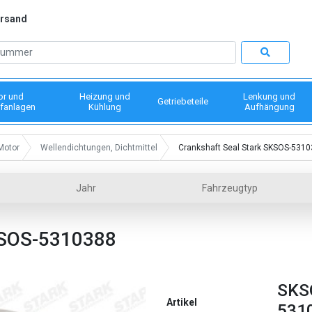
ersand
or und
Heizung und
Lenkung und
Getriebeteile
fanlagen
Kühlung
Aufhängung
Motor
Wellendichtungen, Dichtmittel
Crankshaft Seal Stark SKSOS-531
Jahr
Fahrzeugtyp
SOS-5310388
SKS
Artikel
531