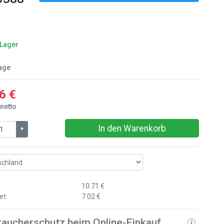
 Lager
age
6 €
 netto
In den Warenkorb
+
10.71 €
et
7.02 €
raucherschutz beim Online-Einkauf