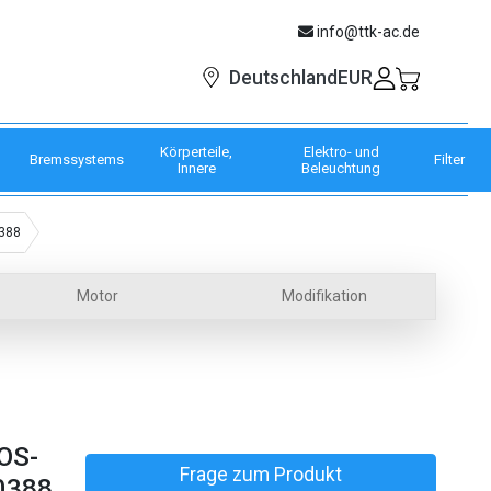
info@ttk-ac.de
EUR
Deutschland
Körperteile,
Elektro- und
Bremssystems
Filter
Innere
Beleuchtung
0388
Motor
Modifikation
OS-
Frage zum Produkt
0388