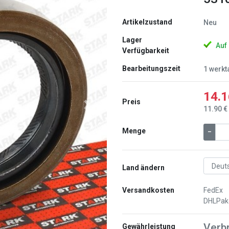
Artikelzustand
Neu
Lager
Auf
Verfügbarkeit
Bearbeitungszeit
1 werkt
14.1
Preis
Weiter
11.90 €
Menge
–
Land ändern
Versandkosten
FedEx
DHLPak
Verb
Gewährleistung