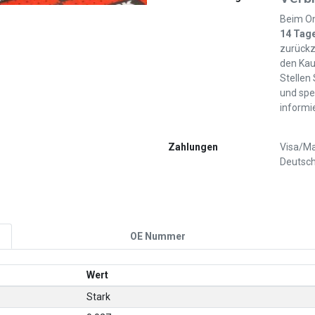
Beim On
14 Tag
zurückz
den Kau
Stellen
und spe
informi
Zahlungen
Visa/Ma
Deutsch
OE Nummer
Wert
Stark