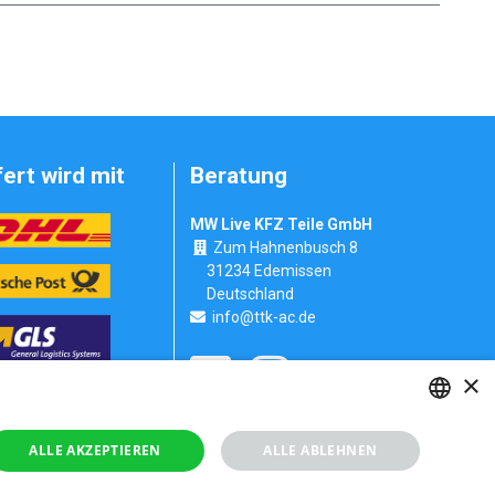
fert wird mit
Beratung
MW Live KFZ Teile GmbH
Zum Hahnenbusch 8
31234 Edemissen
Deutschland
info@ttk-ac.de
×
Seitenverzeichnis
GERMAN
ALLE AKZEPTIEREN
ALLE ABLEHNEN
RUSSIAN