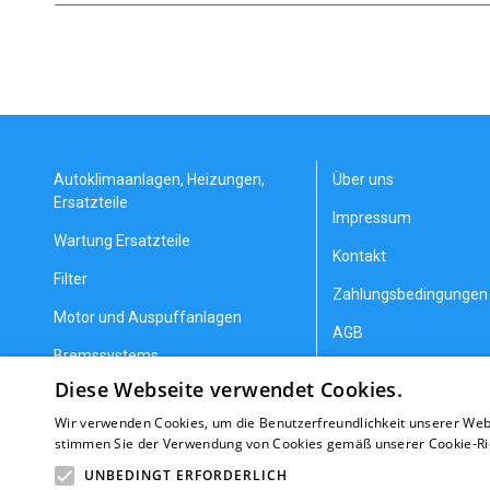
Autoklimaanlagen, Heizungen,
Über uns
Ersatzteile
Impressum
Wartung Ersatzteile
Kontakt
Filter
Zahlungsbedingungen 
Motor und Auspuffanlagen
AGB
Bremssystems
Datenschutzerklärung
Diese Webseite verwendet Cookies.
Lenkung und Aufhängung
Allgemeine Geschäfts
Wir verwenden Cookies, um die Benutzerfreundlichkeit unserer Web
Getriebeteile
Erstattung/Gewährlei
stimmen Sie der Verwendung von Cookies gemäß unserer Cookie-Rich
Heizung und Kühlung
Nachrichten
UNBEDINGT ERFORDERLICH