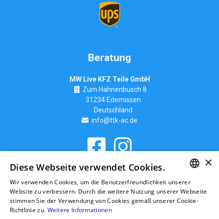
Beratung
MW Live KFZ Teile GmbH
Zum Hahnenbusch 8
31234 Edemissen
Deutschland
info@ttk-ac.de
×
Seitenverzeichnis
Diese Webseite verwendet Cookies.
Wir verwenden Cookies, um die Benutzerfreundlichkeit unserer
GERMAN
Website zu verbessern. Durch die weitere Nutzung unserer Webseite
stimmen Sie der Verwendung von Cookies gemäß unserer Cookie-
RUSSIAN
Richtlinie zu.
Weitere Informationen