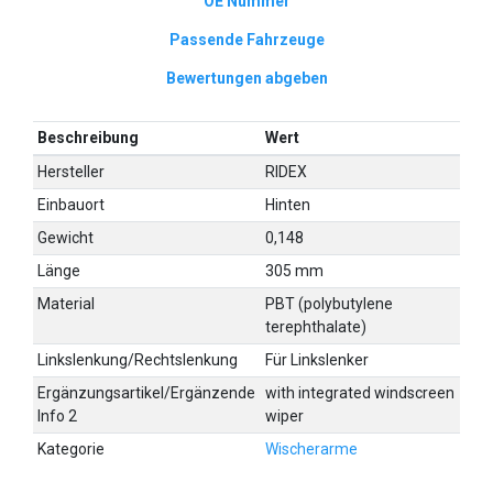
OE Nummer
Passende Fahrzeuge
Bewertungen abgeben
Beschreibung
Wert
Hersteller
RIDEX
Einbauort
Hinten
Gewicht
0,148
Länge
305 mm
Material
PBT (polybutylene
terephthalate)
Linkslenkung/Rechtslenkung
Für Linkslenker
Ergänzungsartikel/Ergänzende
with integrated windscreen
Info 2
wiper
Kategorie
Wischerarme