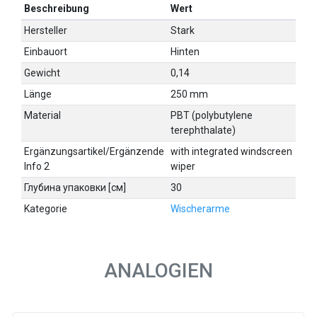
Beschreibung
Wert
Hersteller
Stark
Einbauort
Hinten
Gewicht
0,14
Länge
250 mm
Material
PBT (polybutylene
terephthalate)
Ergänzungsartikel/Ergänzende
with integrated windscreen
Info 2
wiper
Глубина упаковки [см]
30
Kategorie
Wischerarme
ANALOGIEN