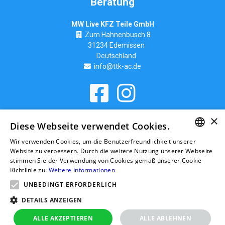
Beratung
MW Live KFZ Teile GmbH
Zum Hahnenbusch 8
31234 Edemissen
Deutschland
info@ttk-ac.de
Seitenverzeichnis
×
Diese Webseite verwendet Cookies.
Wir verwenden Cookies, um die Benutzerfreundlichkeit unserer
GERMAN
Website zu verbessern. Durch die weitere Nutzung unserer Webseite
stimmen Sie der Verwendung von Cookies gemäß unserer Cookie-
RUSSIAN
Richtlinie zu.
Weitere Informationen
GERMAN
UNBEDINGT ERFORDERLICH
POLISH
DETAILS ANZEIGEN
ALLE AKZEPTIEREN
ALLE ABLEHNEN