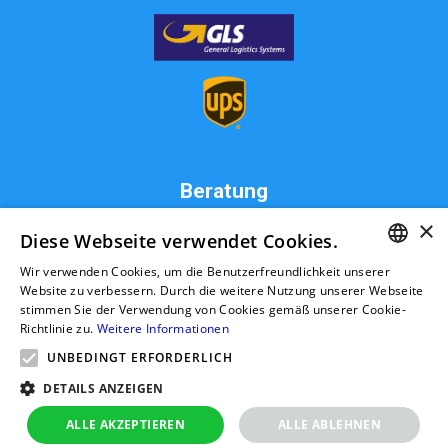
Beratung
×
MW Live KFZ Teile GmbH
Diese Webseite verwendet Cookies.
Zum Hahnenbusch 8
Wir verwenden Cookies, um die Benutzerfreundlichkeit unserer
31234 Edemissen
GERMAN
Website zu verbessern. Durch die weitere Nutzung unserer Webseite
Deutschland
stimmen Sie der Verwendung von Cookies gemäß unserer Cookie-
info@ttk-ac.de
RUSSIAN
Richtlinie zu.
Weitere Informationen
GERMAN
UNBEDINGT ERFORDERLICH
POLISH
DETAILS ANZEIGEN
Seitenverzeichnis
ALLE AKZEPTIEREN
ALLE ABLEHNEN